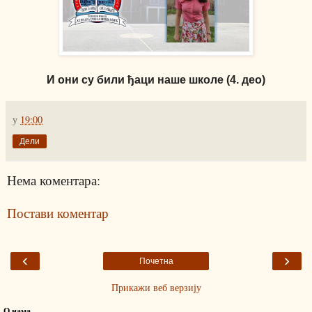
И они су били ђаци наше школе (4. део)
у
19:00
Дели
Нема коментара:
Постави коментар
‹
›
Почетна
Прикажи веб верзију
О нама