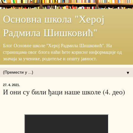
Основна школа "Херој
Радмила Шишковић"
Блог ‎Основне школе "Херој ‎Радмила Шишковић".‎ На
страницама овог блога наћи ћете корисне информације ‎од
значаја за ученике, родитеље и општу јавност.‎
▼
27. 4. 2021.
И они су били ђаци наше школе (4. део)