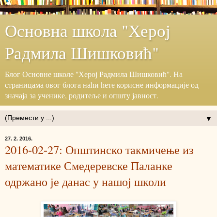
Основна школа "Херој
Радмила Шишковић"
Блог ‎Основне школе "Херој ‎Радмила Шишковић".‎ На
страницама овог блога наћи ћете корисне информације ‎од
значаја за ученике, родитеље и општу јавност.‎
▼
27. 2. 2016.
2016-02-27: Општинско такмичење из
математике Смедеревске Паланке
одржано је данас у нашој школи