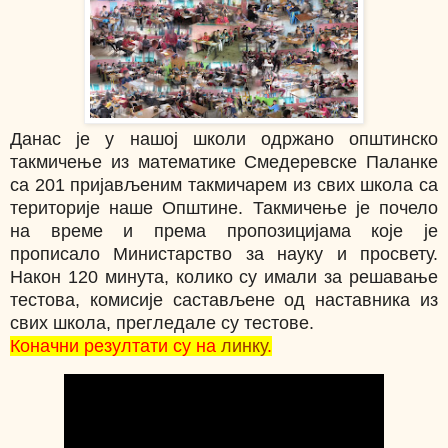
Данас је у нашој школи одржано општинско
такмичење из математике Смедеревске Паланке
са 201 пријављеним такмичарем из свих школа са
територије наше Општине. Такмичење је почело
на време и према пропозицијама које је
прописало Министарство за науку и просвету.
Након 120 минута, колико су имали за решавање
тестова, комисије састављене од наставника из
свих школа, прегледале
су
тестове.
Коначни резултати су на
линку
.