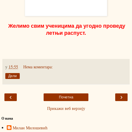
Желимо свим ученицима да угодно проведу
летњи распуст.
у
15:55
Нема коментара:
Дели
‹
›
Почетна
Прикажи веб верзију
О нама
Милан Милошевић