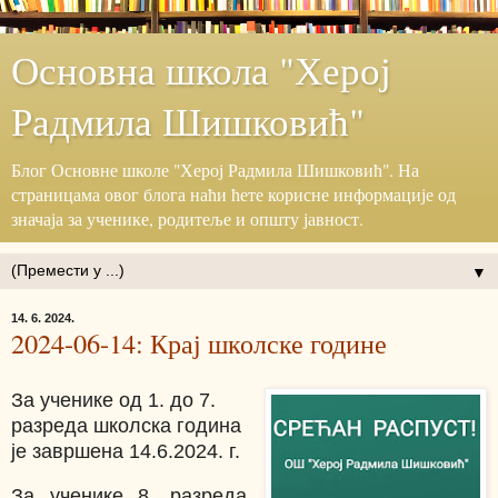
Основна школа "Херој
Радмила Шишковић"
Блог ‎Основне школе "Херој ‎Радмила Шишковић".‎ На
страницама овог блога наћи ћете корисне информације ‎од
значаја за ученике, родитеље и општу јавност.‎
▼
14. 6. 2024.
2024-06-14: Крај школске године
За ученике од 1. до 7.
разреда школска година
је завршена 14.6.2024. г.
За ученике 8. разреда