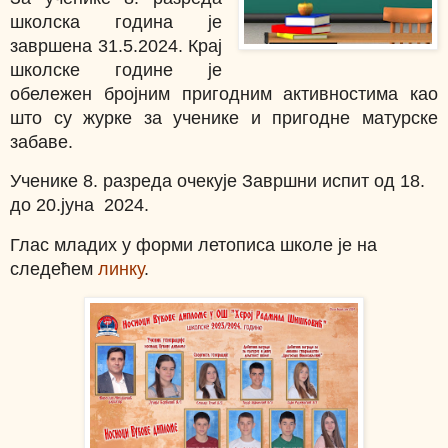
школска година је
завршена 31.5.2024. Крај
школске године је
обележен бројним пригодним активностима као
што су журке за ученике и пригодне матурске
забаве.
Ученике 8. разреда очекује Завршни испит од 18.
до 20.јуна 2024.
Глас младих у форми летописа школе је на
следећем
линку
.