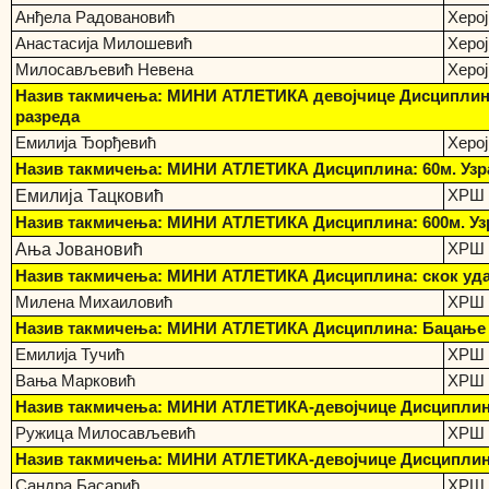
Анђела Радовановић
Херо
Анастасија Милошевић
Херо
Милосављевић Невена
Херо
Назив такмичења: МИНИ АТЛЕТИКА девојчице Дисциплина: 
разреда
Емилија Ђорђевић
Херо
Назив такмичења: МИНИ АТЛЕТИКА Дисциплина: 60м. Узра
Емилија Тацковић
ХРШ
Назив такмичења: МИНИ АТЛЕТИКА Дисциплина: 600м. Узра
Ања Јовановић
ХРШ
Назив такмичења: МИНИ АТЛЕТИКА Дисциплина: скок удаљ 
Милена Михаиловић
ХРШ
Назив такмичења: МИНИ АТЛЕТИКА Дисциплина: Бацање куг
Емилија Тучић
ХРШ
Вања Марковић
ХРШ
Назив такмичења: МИНИ АТЛЕТИКА-девојчице Дисциплина: 1
Ружица Милосављевић
ХРШ 
Назив такмичења: МИНИ АТЛЕТИКА-девојчице Дисциплина: 
Сандра Басарић
ХРШ 