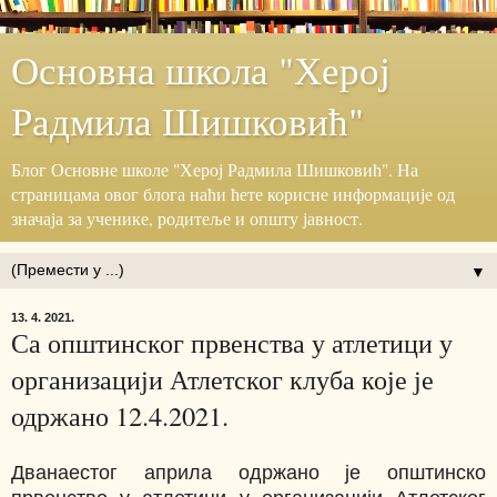
Основна школа "Херој
Радмила Шишковић"
Блог ‎Основне школе "Херој ‎Радмила Шишковић".‎ На
страницама овог блога наћи ћете корисне информације ‎од
значаја за ученике, родитеље и општу јавност.‎
▼
13. 4. 2021.
Са општинског првенства у атлетици у
организацији Атлетског клуба које је
одржано 12.4.2021.
Дванаестог априла одржано је општинско