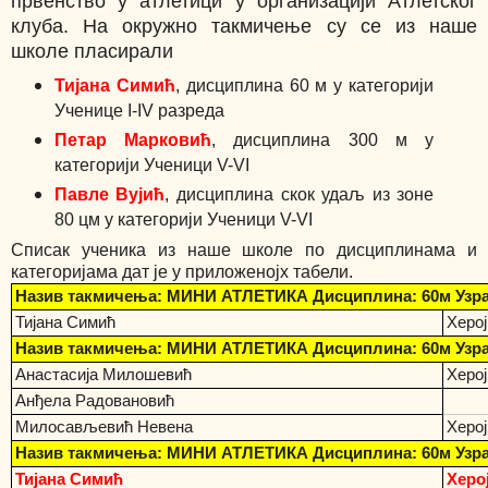
првенство у атлетици у организацији Атлетског
клуба. На окружно такмичење су се из наше
школе пласирали
Тијана Симић
, дисциплина 60 м у категорији
Ученице I-IV разреда
Петар Марковић
, дисциплина 300 м у
категорији Ученици V-VI
Павле Вујић
, дисциплина скок удаљ из зоне
80 цм у категорији Ученици V-VI
Списак ученика из наше школе по дисциплинама и
категоријама дат је у приложенојх табели.
Назив такмичења: МИНИ АТЛЕТИКА Дисциплина: 60м Узраст
Тијана Симић
Херо
Назив такмичења: МИНИ АТЛЕТИКА Дисциплина: 60м Узраст
Анастасија Милошевић
Херо
Анђела Радовановић
Милосављевић Невена
Херо
Назив такмичења: МИНИ АТЛЕТИКА Дисциплина: 60м Узраст
Тијана Симић
Херо