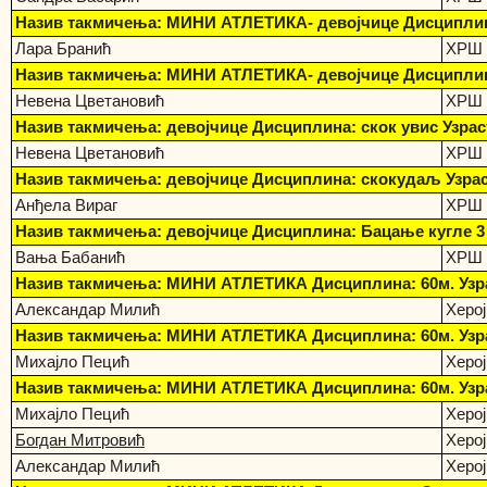
Назив такмичења: МИНИ АТЛЕТИКА- девојчице Дисциплина:
Лара Бранић
ХРШ 
Назив такмичења: МИНИ АТЛЕТИКА- девојчице Дисциплина:
Невена Цветановић
ХРШ 
Назив такмичења: девојчице Дисциплина: скок увис Узраст
Невена Цветановић
ХРШ 
Назив такмичења: девојчице Дисциплина: скокудаљ Узраст
Анђела Вираг
ХРШ 
Назив такмичења: девојчице Дисциплина: Бацање кугле 3 кг
Вања Бабанић
ХРШ 
Назив такмичења: МИНИ АТЛЕТИКА Дисциплина: 60м. Узра
Александар Милић
Херо
Назив такмичења: МИНИ АТЛЕТИКА Дисциплина: 60м. Узра
Михајло Пецић
Херо
Назив такмичења: МИНИ АТЛЕТИКА Дисциплина: 60м. Узра
Михајло Пецић
Херо
Богдан Митровић
Херо
Александар Милић
Херо