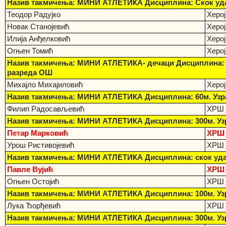
Назив такмичења: МИНИ АТЛЕТИКА Дисциплина: Скок удаљ
Теодор Радујко
Херо
Новак Станојевић
Херо
Илија Анђелковић
Херо
Огњен Томић
Херо
Назив такмичења: МИНИ АТЛЕТИКА- дечаци Дисциплина: Ба
разреда OШ
Михајло Михајиловић
Херо
Назив такмичења: МИНИ АТЛЕТИКА Дисциплина: 60м. Узра
Филип Радосављевић
ХРШ
Назив такмичења: МИНИ АТЛЕТИКА Дисциплина: 300м. Узр
Петар Марковић
ХРШ
Урош Ристивојевић
ХРШ
Назив такмичења: МИНИ АТЛЕТИКА Дисциплина: скок удаљ 
Павле Вујић
ХРШ
Огњен Остојић
ХРШ
Назив такмичења: МИНИ АТЛЕТИКА Дисциплина: 100м. Узр
Лука Ђорђевић
ХРШ 
Назив такмичења: МИНИ АТЛЕТИКА Дисциплина: 300м. Узр