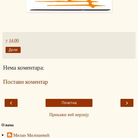
у
14:00
Дели
Нема коментара:
Постави коментар
‹
›
Почетна
Прикажи веб верзију
О нама
Милан Милошевић