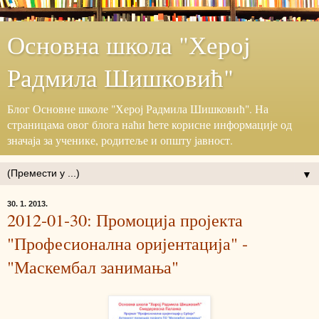
Основна школа "Херој
Радмила Шишковић"
Блог ‎Основне школе "Херој ‎Радмила Шишковић".‎ На
страницама овог блога наћи ћете корисне информације ‎од
значаја за ученике, родитеље и општу јавност.‎
▼
30. 1. 2013.
2012-01-30: Промоција пројекта
"Професионална оријентација" -
"Маскембал занимања"