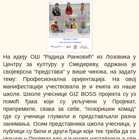
На идеју ОШ "Радица Ранковић" из Лозовика у
Центру за културу у Смедереву, одржана је
својеврсна "представа" у више чинова, на задату
тему: Професионална оријентација. На овој
манифестацији учествовала је и екипа из наше
школе. Школе учеснице GIZ BOSS пројекта су уз
помоћ ђака који су укључени у Пројекат,
припремиле, свака за себе, "позоришни комад"
где су ученици глумили и представљали разна
занимања. Осим представника школа учесница, у
публици су били и други ђаци који тек треба да се
укључе у Пројекат као и њихови наставници а све