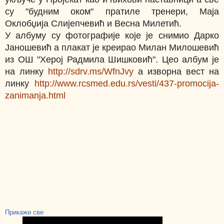
су "будним оком" пратиле тренери, Маја
Оклобџија Слијепчевић и Весна Милетић.
У албуму су фотографије које је снимио Дарко
Јаношевић а плакат је креирао Милан Милошевић
из ОШ "Херој Радмила Шишковић". Цео албум је
на линку
http://sdrv.ms/WfnJvy
а изворна вест на
линку
http://www.rcsmed.edu.rs/vesti/437-promocija-
zanimanja.html
Прикажи све