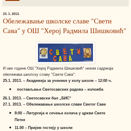
23. 1. 2013.
Обележавање школске славе "Свети
Сава" у ОШ "Херој Радмила Шишковић"
И ове године ОШ "Херој Радмила Шишковић" низом садржаја
обележава школску славу "Свети Сава":
25.1. 2013. – Академија за ученике у холу школе – 12:00 ч.
постављање Светосавских радова – изложба
26.1. 2013. – Светосавски бал „БИС“
27.1. 2013. – Обележавање школске славе Светог Саве
8:00 – Литургија и сечење колача у цркви Свете
Петке
11.00 – Пријем гостију у школи