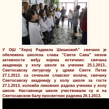
У ОШ "Херој Радмила Шишковић" свечано је
обележена школска слава "Свети Сава" низом
активности међу којима истичемо: свечана
академија у холу школе за ученике 25.1.2013.,
Светосавску литургију у цркви Свете Петке
27.1.2013. са сечењем славског колача, свечану
Светосавску академију у холу школе за госте
27.1.2013, изложба ликовних радова ученика у холу
школе. Наставници школе учествовали су и на
Светосавском балу просветних радника 26.1.2013.