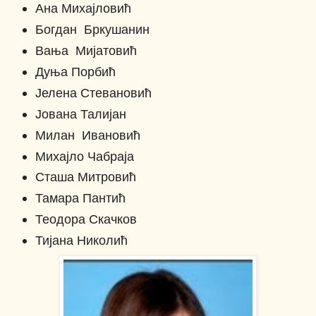
Ана Михајловић
Богдан Бркушанин
Вања Мијатовић
Дуња Порбић
Јелена Стевановић
Јована Талијан
Милан Ивановић
Михајло Чабраја
Сташа Митровић
Тамара Пантић
Теодора Скачков
Тијана Николић