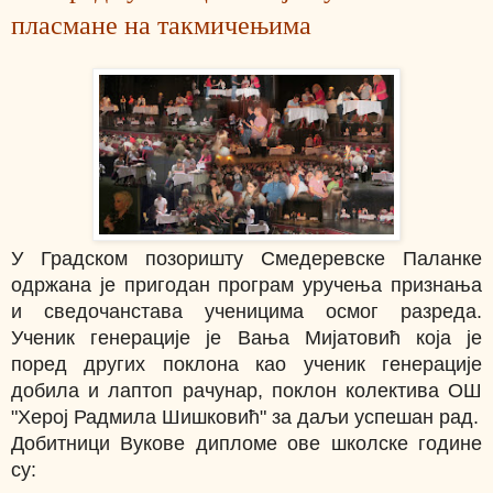
пласмане на такмичењима
У Градском позоришту Смедеревске Паланке
одржана је пригодан програм уручења признања
и сведочанстава ученицима осмог разреда.
Ученик генерације је Вања Мијатовић која је
поред других поклона као ученик генерације
добила и лаптоп рачунар, поклон колектива ОШ
"Херој Радмила Шишковић" за даљи успешан рад.
Добитници Вукове дипломе ове школске године
су: