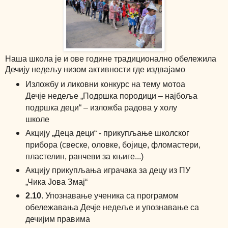
Наша школа је и ове године традиционално обележила
Дечију недељу низом активности где издвајамо
Изложбу и ликовни конкурс
на тему мотоа
Дечје недеље „Подршка породици – најбоља
подршка деци“ – изложба радова у холу
школе
Акцију
„Деца деци“ - прикупљање школског
прибора (свеске, оловке, бојице, фломастери,
пластелин, ранчеви за књиге...)
Акцију
прикупљања играчака за децу из ПУ
„Чика Јова Змај“
2.10.
Упознавање ученика са програмом
обележавања Дечје недеље и упознавање са
дечијим правима