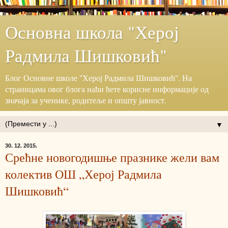
Основна школа "Херој
Радмила Шишковић"
Блог ‎Основне школе "Херој ‎Радмила Шишковић".‎ На
страницама овог блога наћи ћете корисне информације ‎од
значаја за ученике, родитеље и општу јавност.‎
▼
30. 12. 2015.
Срећне новогодишње празнике жели вам
колектив ОШ „Херој Радмила
Шишковић“