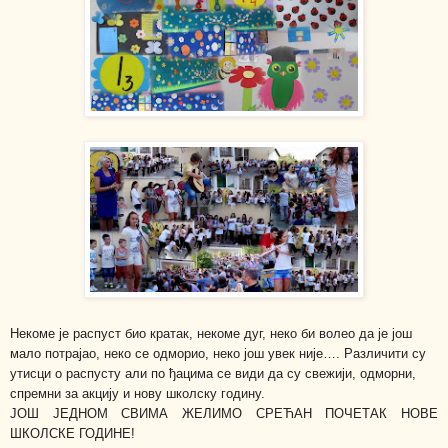
Некоме је распуст био кратак, некоме дуг, неко би волео да је још
мало потрајао, неко се одморио, неко још увек није…. Различити су
утисци о распусту али по ђацима се види да су свежији, одморни,
спремни за акцију и нову школску годину.
ЈОШ ЈЕДНОМ СВИМА ЖЕЛИМО СРЕЋАН ПОЧЕТАК НОВЕ
ШКОЛСКЕ ГОДИНЕ!