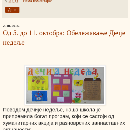
у
20:00
Нема коментара:
Дели
2. 10. 2015.
Од 5. до 11. октобра: Обележавање Дечје
недеље
Поводом дечије недеље, наша школа је
припремила богат програм, који се састоји од
хуманитарних акција и разноврсних ваннаставних
активности: