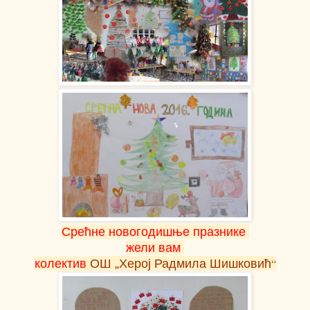
Срећне новогодишње празнике
жели вам
“
колектив
ОШ „Херој Радмила Шишковић