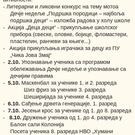
-
Литерарни и ликовни конкурс на тему мотоа
Дечје недеље „Подршка породици – најбоља
подршка деци“ – изложба радова у холу школе
-
Акција „Деца деци“ - прикупљање школског
прибора (свеске, оловке, бојице, фломастери,
пластелин, ранчеви за књиге...)
-
Акција прикупљања играчака за децу из ПУ
„Чика Јова Змај“
-
2.10.
Упознавање ученика са програмом
обележавања Дечје недеље и упознавање са
дечијим правима
-
5.10.
Маскенбал за ученике 1. и 2. разреда
Шиз фриз за ученике 3. разреда
Шеширијада за ученике 4. разреда
-
6.10.
Сађење дрвета генерације, 1. разред
-
7.10.
Јесењи крос за ученике од
1
. до 8. разреда
-
8.10.
Дружење ученика од 1. до 4. разреда у
Балон сали Колонија
Посета ученика 8. разреда НВО „Хумани