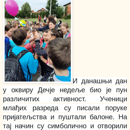
И данашњи дан
у оквиру Дечје недеље био је пун
различитих активност. Ученици
млађих разреда су писали поруке
пријатељства и пуштали балонe. На
тај начин су симболично и отворили