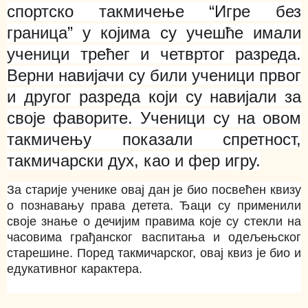
спортско такмичење “Игре без
граница” у којима су учешће имали
ученици трећег и четвртог разреда.
Верни навијачи су били ученици првог
и другог разреда који су навијали за
своје фаворите. Ученици су на овом
такмичењу показали спретност,
такмичарски дух, као и фер игру.
За старије ученике овај дан је био посвећен квизу
о познавању права детета. Ђаци су применили
своје знање о дечијим правима које су стекли на
часовима грађанског васпитања и одељењског
старешине. Поред такмичарског, овај квиз је био и
едукативног карактера.