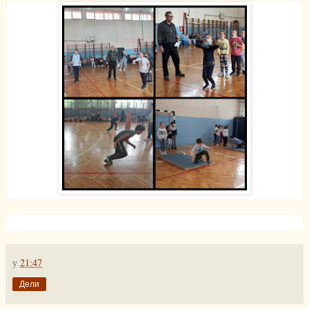
у
21:47
Дели