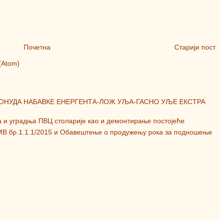
Почетна
Старији пост
(Atom)
ПОНУДА НАБАВКЕ ЕНЕРГЕНТА-ЛОЖ УЉА-ГАСНО УЉЕ ЕКСТРА
а и уградња ПВЦ столарије као и демонтирање постојеће
МВ бр.1.1.1/2015 и Обавештење о продужењу рока за подношење