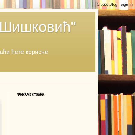
 Шишковић"
наћи ћете корисне
Фејсбук страна