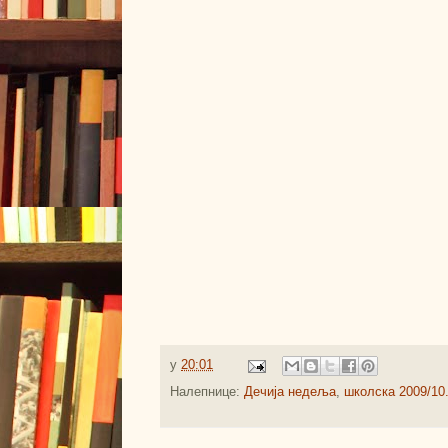
у
20:01
Налепнице:
Дечија недеља
,
школска 2009/10