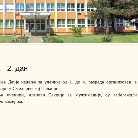
- 2. дан
ња Дечје недеље за ученике од 1. до 4. разреда организован је
езеро у Смедеревској Паланци.
а ученици, чланови Секције за мултимедију, су забележили
ео камером.