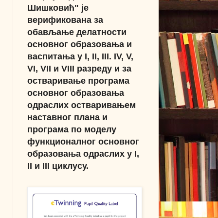
Шишковић" је
верификована за
обављање делатности
основног образовања и
васпитања у I, II, III. IV, V,
VI, VII и VIII разреду и за
остваривање програма
основног образовања
одраслих остваривањем
наставног плана и
програма по моделу
функционалног основног
образовања одраслих у I,
II и III циклусу.