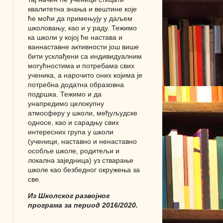
квалитетна знања и вештине које
ће моћи да примењују у даљем
школовању, као и у раду. Тежимо
ка школи у којој ће настава и
ваннаставне активности још више
бити усклађени са индивидуалним
могућностима и потребама свих
ученика, а нарочито оних којима је
потребна додатна образовна
подршка. Тежимо и да
унапредимо целокупну
атмосферу у школи, међуљудске
односе, као и сарадњу свих
интересних група у школи
(ученици, наставно и ненаставно
особље школе, родитељи и
локална заједница) уз стварање
школе као безбедног окружења за
све.
Из Школског развојног
програма за период 2016/2020.