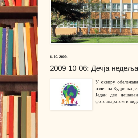
6. 10. 2009.
2009-10-06: Дечја недеља 
У оквиру обележава
излет на Кудречко ј
Један део дешавањ
фотоапаратом и вид