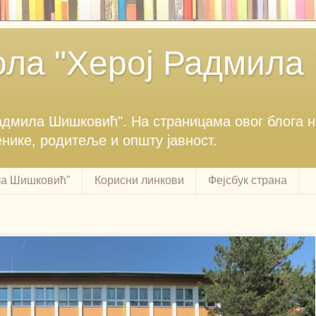
ла "Херој Радмила
Радмила Шишковић".‎ На страницама овог блога 
енике, родитеље и општу јавност.‎
ла Шишковић"
Корисни линкови
Фејсбук страна