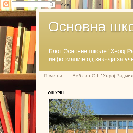
Основна шко
Блог ‎Основне школе "Херој ‎
информације ‎од значаја за уч
Почетна
Веб сајт ОШ "Херој Радми
ОШ ХРШ