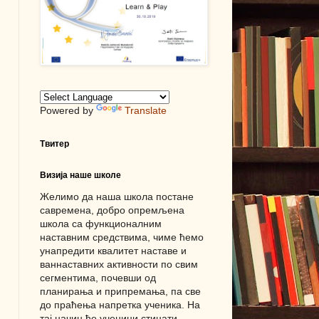
Powered by
Translate
Твитер
Визија наше школе
Желимо да наша школа постане
савремена, добро опремљена
школа са функционалним
наставним средствима, чиме ћемо
унапредити квалитет наставе и
ваннаставних активности по свим
сегментима, почевши од
планирања и припремања, па све
до праћења напретка ученика. На
тај начин ће ученици стицати