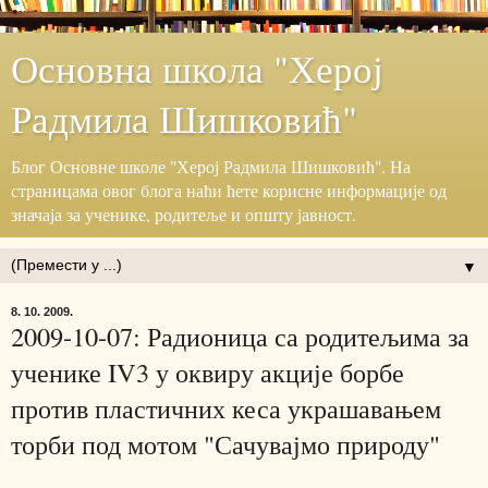
Основна школа "Херој
Радмила Шишковић"
Блог ‎Основне школе "Херој ‎Радмила Шишковић".‎ На
страницама овог блога наћи ћете корисне информације ‎од
значаја за ученике, родитеље и општу јавност.‎
▼
8. 10. 2009.
2009-10-07: Радионица са родитељима за
ученике IV3 у оквиру акције борбе
против пластичних кеса украшавањем
торби под мотом "Сачувајмо природу"