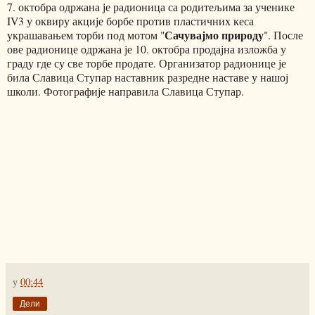
7. октобра одржана је радионица са родитељима за ученике
IV3 у оквиру акције борбе против пластичних кеса
Сачувајмо природу
украшавањем торби под мотом "
". После
ове радионице одржана је 10. октобра продајна изложба у
граду где су све торбе продате. Организатор радионице је
била Славица Ступар наставник разредне наставе у нашој
школи. Фотографије направила Славица Ступар.
у
00:44
Дели