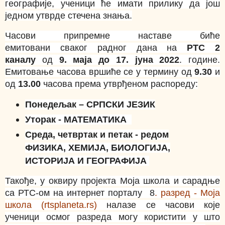
географије, ученици ће имати прилику да још
једном утврде стечена знања.
Часови припремне наставе биће
емитовани сваког радног дана на
РТС 2
каналу
од
9. маја до 17. јуна 2022
. године.
Емитовање часова вршиће се у термину од
9.30
и
од
13.00
часова према утврђеном распореду:
Понедељак – СРПСКИ ЈЕЗИК
Уторак - МАТЕМАТИКА
Среда, четвртак и петак - редом
ФИЗИКА, ХЕМИЈА, БИОЛОГИЈА,
ИСТОРИЈА И ГЕОГРАФИЈА
Такође, у оквиру пројекта Моја школа и сарадње
са РТС-ом на интернет порталу 8
. разред - Moja
школа (rtsplaneta.rs)
налазе се часови које
ученици осмог разреда могу користити у што