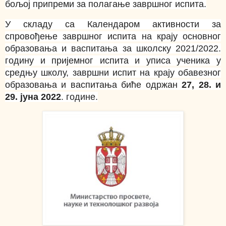
бољој припреми за полагање завршног испита.
У складу са Календаром активности за
спровођење завршног испита на крају основног
образовања и васпитања за школску 2021/2022.
годину и пријемног испита и уписа ученика у
средњу школу, завршни испит на крају обавезног
образовања и васпитања биће одржан
27, 28. и
29. јуна 2022
. године.