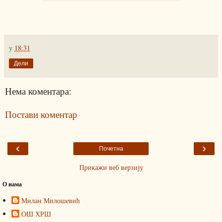
у
18:31
Дели
Нема коментара:
Постави коментар
‹
›
Почетна
Прикажи веб верзију
О нама
Милан Милошевић
ОШ ХРШ