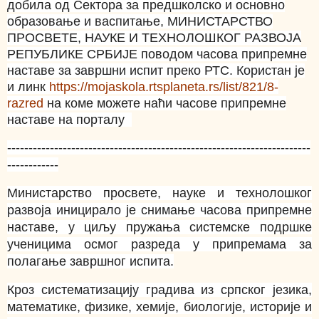
добила од Сектора за предшколско и основно
образовање и васпитање, МИНИСТАРСТВО
ПРОСВЕТЕ, НАУКЕ И ТЕХНОЛОШКОГ РАЗВОЈА
РЕПУБЛИКЕ СРБИЈЕ поводом часова припремне
наставе за завршни испит преко РТС. Користан је
и линк
https://mojaskola.rtsplaneta.rs/list/821/8-
razred
на коме можете наћи часове припремне
наставе на порталу
-----------------------------------------------------------------------
------------
Министарство просвете, науке и технолошког
развоја иницирало је снимање часова припремне
наставе, у циљу пружања системске подршке
ученицима осмог разреда у припремама за
полагање завршног испита.
Кроз систематизацију градива из српског језика,
математике, физике, хемије, биологије, историје и