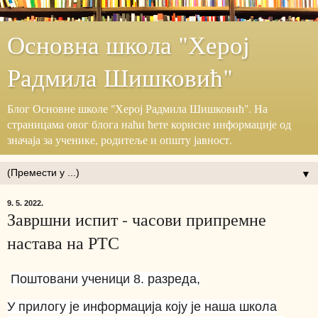
Основна школа "Херој
Радмила Шишковић"
Блог ‎Основне школе "Херој ‎Радмила Шишковић".‎ На
страницама овог блога наћи ћете корисне информације ‎од
значаја за ученике, родитеље и општу јавност.‎
▼
9. 5. 2022.
Завршни испит - часови припремне
настава на РТС
Поштовани ученици 8. разреда,
У прилогу је информација коју је наша школа