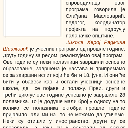
спроводилаца овог
програма, говорила је
Слађана Масловарић,
педагог, координатор
пројекта на подручју
паланачке општине.
„
Школа Херој Радмила
Шишковић
је учесник програма од прошле године.
Другу годину за редом реализујемо овај програм.
Ове године су неки полазници завршили основно
образовање, завршена је настава и припремамо
се за завршни испит који ће бити 18. јуна. И они ће
бити у обавези као и остали учесници основне
школе, да се појаве и полажу. Први, други и
трећи циклус ове године успешно је завршило 28
полазника. То је додуше мали број у односу на то
колико се полазника октобра прошле године
пријавило, али ми на то не можемо да утичемо.
Неки су отишли у иностранство, други су се
преселили, а неки су и одустали од даљег