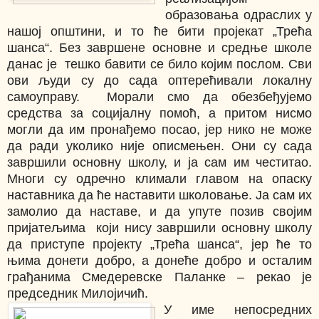
образовања одраслих у
нашој општини, и то ће бити пројекат „Трећа
шанса“. Без завршене основне и средње школе
данас је тешко бавити се било којим послом. Сви
ови људи су до сада оптерећивали локалну
самоуправу. Морали смо да обезбеђујемо
средства за социјалну помоћ, а притом нисмо
могли да им пронађемо посао, јер нико не може
да ради уколико није описмењен. Они су сада
завршили основну школу, и ја сам им честитао.
Многи су одречно климали главом на опаску
наставника да ће наставити школовање. Ја сам их
замолио да наставе, и да упуте позив својим
пријатељима који нису завршили основну школу
да приступе пројекту „Трећа шанса“, јер ће то
њима донети добро, а донеће добро и осталим
грађанима Смедеревске Паланке – рекао је
председник Милојичић.
У име непосредних