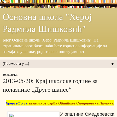
Основна школа "Херој
Радмила Шишковић"
Блог ‎Основне школе "Херој ‎Радмила Шишковић".‎ На
страницама овог блога наћи ћете корисне информације ‎од
значаја за ученике, родитеље и општу јавност.‎
▼
30. 5. 2013.
2013-05-30: Крај школске године за
полазнике „Друге шансе“
Преузето са
званичног сајта Општине Смедеревска Паланка
.
У општини Смедеревска