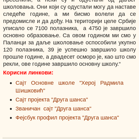
школовања. Они који су одустали могу да наставе
следеће године, а ми бисмо волели да се
предомисле и да дођу. На територији целе Србије
уписало се 7100 полазника, а 4750 је завршило
основно образовање. Са овом годином ми смо у
Паланци за даље школовање оспособили укупно
120 полазника, 39 је успешно завршило школу
прошле године, а двадесет осморо је, као што смо
рекли, ове године завршило основну школу.“
Корисни линкови:
Сајт Основне школе "Херој Радмила
Шишковић"
Сајт пројекта "Друга шанса"
Званичан сајт "Друга шанса"
Фејсбук профил пројекта "Друга шанса"