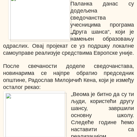
Паланка данас су
додељена
сведочанства
учесницима програма
„Друга шанса“, који је
намењен образовању
одраслих. Овај пројекат се уз подршку локалне
самоуправе реализује средствима Европске уније.
После свечаности доделе сведочанстава,
новинарима се најпре обратио председник
општине, Радослав Милојичић Кена, који је између
осталог рекао:
„Веома је битно да су ти
људи, користећи другу
шансу, завршили
основну школу.
Следеће године ћемо
наставити са
реализацијом