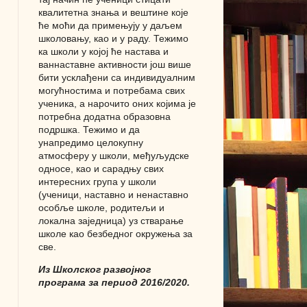
квалитетна знања и вештине које
ће моћи да примењују у даљем
школовању, као и у раду. Тежимо
ка школи у којој ће настава и
ваннаставне активности још више
бити усклађени са индивидуалним
могућностима и потребама свих
ученика, а нарочито оних којима је
потребна додатна образовна
подршка. Тежимо и да
унапредимо целокупну
атмосферу у школи, међуљудске
односе, као и сарадњу свих
интересних група у школи
(ученици, наставно и ненаставно
особље школе, родитељи и
локална заједница) уз стварање
школе као безбедног окружења за
све.
Из Школског развојног
програма за период 2016/2020.