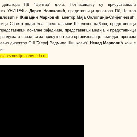
 донатора ПД "Центар" д.о.о. Потписивању су присуствовали
вник УНИЦЕФ-а
Дарко Новаковић
, представници донатора ПД Центар
авловић
и
Живадин Марковић
, ментор
Маја Оклопџија-Слијепчевић
,
ници Савета родитеља, представници Школског одбора, представници
 представници локалне заједнице, представници медија и представници
андума о сарадњи за присутне госте организован је пригодан програм
здравио директор ОШ "Херој Радмила Шишковић"
Ненад Марковић
који је
и.
olabeznasilja.oshrs.edu.rs.