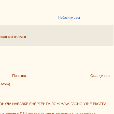
Набавите свој
кола без насиља
Почетна
Старији пост
(Atom)
ПОНУДА НАБАВКЕ ЕНЕРГЕНТА-ЛОЖ УЉА-ГАСНО УЉЕ ЕКСТРА
а и уградња ПВЦ столарије као и демонтирање постојеће