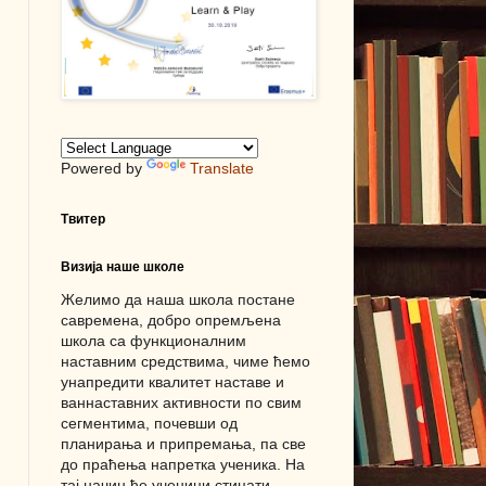
Powered by
Translate
Твитер
Визија наше школе
Желимо да наша школа постане
савремена, добро опремљена
школа са функционалним
наставним средствима, чиме ћемо
унапредити квалитет наставе и
ваннаставних активности по свим
сегментима, почевши од
планирања и припремања, па све
до праћења напретка ученика. На
тај начин ће ученици стицати