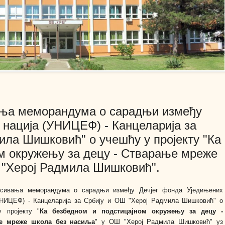
вања меморандума о сарадњи између
 нација (УНИЦЕФ) - Канцеларија за
ила Шишковић" о учешћу у пројекту "Ка
м окружењу за децу - Стварање мреже
 "Херој Радмила Шишковић".
исивања меморандума о сарадњи између Дечјег фонда Уједињених
УНИЦЕФ) - Канцеларија за Србију и ОШ "Херој Радмила Шишковић" о
 пројекту "
Ка безбедном и подстицајном окружењу за децу -
е мреже школа без насиља
" у ОШ "Херој Радмила Шишковић" уз