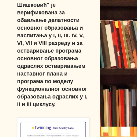
Шишковић" је
верификована за
обављање делатности
основног образовања и
васпитања у I, II, III. IV, V,
VI, VII и VIII разреду и за
остваривање програма
основног образовања
одраслих остваривањем
наставног плана и
програма по моделу
функционалног основног
образовања одраслих у I,
II и III циклусу.