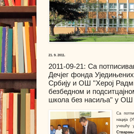
21. 9. 2011.
2011-09-21: Са потписи
Дечјег фонда Уједињених
Србију и ОШ "Херој Радм
безбедном и подситцајно
школа без насиља" у ОШ
Са потп
нација (
учешћу у
Стварањ