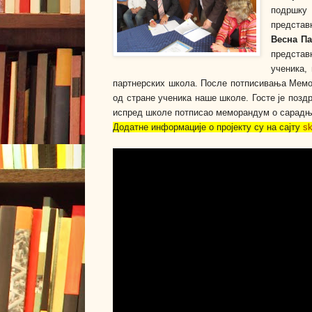
подршку
предста
Весна П
представ
ученика,
партнерских школа. После потписивања Мемор
од стране ученика наше школе. Госте је по
испред школе потписао меморандум о сарадњ
Додатне информације о пројекту су на сајту
sk