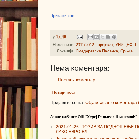
Прикажи све
у
17:49
Налепнице:
2011/2012.
,
пројекат
,
УНИЦЕФ
,
Ш
Локација:
Смедеревска Паланка, Србија
Нема коментара:
Постави коментар
Новији пост
Пријавите се на:
Објављивање коментара 
Јавне набавке ОШ "Херој Радмила Шишковић"
2021-01-26: ПОЗИВ ЗА ПОДНОШЕЊЕ 
ЛАКО ЕВРО ЕЛ
Јавна набавка мале вредности - набавк