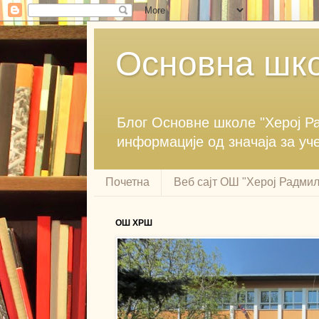
Основна шко
Блог ‎Основне школе "Херој ‎
информације ‎од значаја за уч
Почетна
Веб сајт ОШ "Херој Радми
ОШ ХРШ