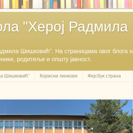
ла "Херој Радмила
Радмила Шишковић".‎ На страницама овог блога 
енике, родитеље и општу јавност.‎
ла Шишковић"
Корисни линкови
Фејсбук страна