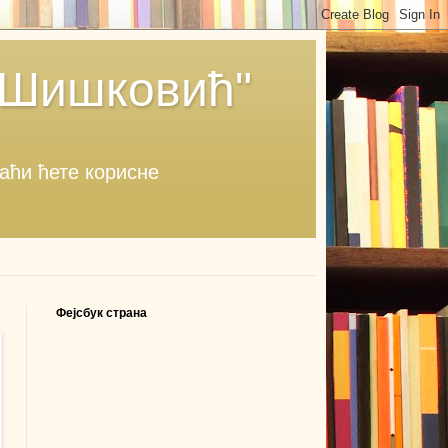
 Шишковић"
наћи ћете корисне
Фејсбук страна