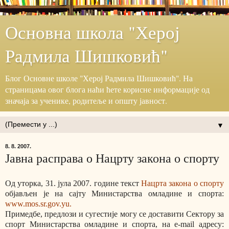
Основна школа "Херој
Радмила Шишковић"
Блог ‎Основне школе "Херој ‎Радмила Шишковић".‎ На
страницама овог блога наћи ћете корисне информације ‎од
значаја за ученике, родитеље и општу јавност.‎
▼
8. 8. 2007.
Јавна расправа о Нацрту закона о спорту
Од уторка, 31. јула 2007. године текст
Нацрта закона о спорту
објављен је на сајту Министарства омладине и спорта:
www.mos.sr.gov.yu.
Примедбе, предлози и сугестије могу се доставити Сектору за
спорт Министарства омладине и спорта, на e-mail адресу: