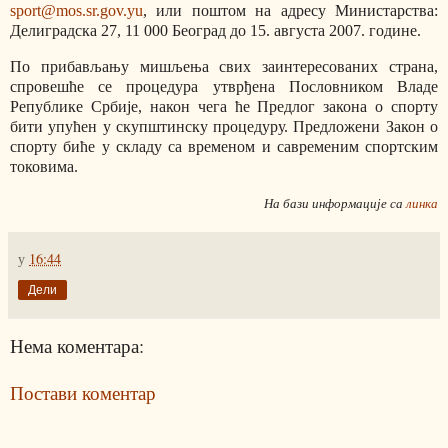
sport@mos.sr.gov.yu
, или поштом на адресу Министарства:
Делиградска 27, 11 000 Београд до 15. августа 2007. године.
По прибављању мишљења свих заинтересованих страна,
спровешће се процедура утврђена Пословником Владе
Републике Србије, након чега ће Предлог закона о спорту
бити упућен у скупштинску процедуру. Предложени Закон о
спорту биће у складу са временом и савременим спортским
токовима.
На бази информације са
линка
у
16:44
Дели
Нема коментара:
Постави коментар