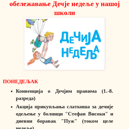
обележавање Дечје недеље у нашој
школи
ПОНЕДЕЉАК
Конвенција о Дечјим правима (1.-8.
разреда)
Акција прикупљања слаткиша за дечије
одељење у болници "Стефан Високи" и
дневни боравак "Пуж" (током целе
недеље)