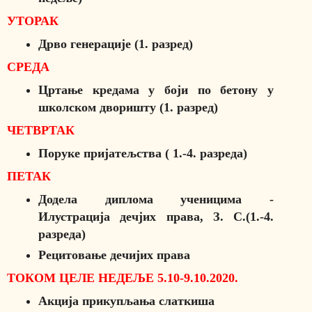
УТОРАК
Дрво генерације (1. разред)
СРЕДА
Цртање кредама у боји по бетону у
школском дворишту (1. разред)
ЧЕТВРТАК
Поруке пријатељства ( 1.-4. разреда)
ПЕТАК
Додела диплома ученицима -
Илустрација дечјих права, З. С.(1.-4.
разреда)
Рецитовање дечијих права
ТОКОМ ЦЕЛЕ НЕДЕЉЕ 5.10-9.10.2020.
Акција прикупљања слаткиша