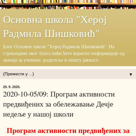
Основна школа "Херој
Радмила Шишковић"
Блог ‎Основне школе "Херој ‎Радмила Шишковић".‎ На
страницама овог блога наћи ћете корисне информације ‎од
значаја за ученике, родитеље и општу јавност.‎
▼
29. 9. 2020.
2020-10-05/09: Програм активности
предвиђених за обележавање Дечје
недеље у нашој школи
Програм активности предвиђених за