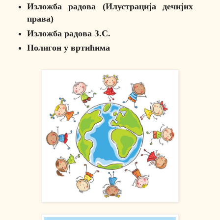
Изложба радова (Илустрација дечијих
права)
Изложба радова З.С.
Полигон у вртићима