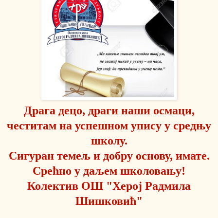
Драга децо, драги наши осмаци,
честитам на успешном упису у средњу
школу.
Сигуран темељ и добру основу, имате.
Срећно у даљем школовању!
Колектив ОШ "Херој Радмила
Шишковић"