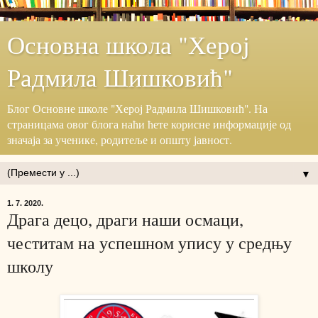
Основна школа "Херој
Радмила Шишковић"
Блог ‎Основне школе "Херој ‎Радмила Шишковић".‎ На
страницама овог блога наћи ћете корисне информације ‎од
значаја за ученике, родитеље и општу јавност.‎
▼
1. 7. 2020.
Драга децо, драги наши осмаци,
честитам на успешном упису у средњу
школу