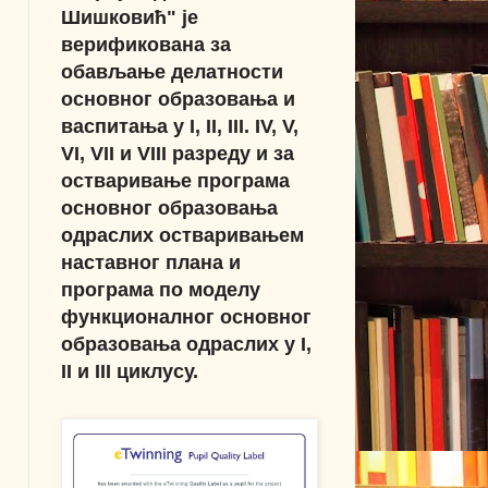
Шишковић" је
верификована за
обављање делатности
основног образовања и
васпитања у I, II, III. IV, V,
VI, VII и VIII разреду и за
остваривање програма
основног образовања
одраслих остваривањем
наставног плана и
програма по моделу
функционалног основног
образовања одраслих у I,
II и III циклусу.