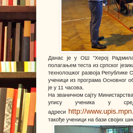
Данас је у ОШ "Херој Радмила
полагањем теста из српског језик
технолошког развоја Републике С
ученици из програма Основног об
је у 11 часова.
На званичном сајту Министарства
упису ученика у сре
http://www.upis.mpn.
адреси
такође ученици на бази својих ш