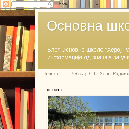
Основна шко
Блог ‎Основне школе "Херој ‎
информације ‎од значаја за уч
Почетна
Веб сајт ОШ "Херој Радми
ОШ ХРШ