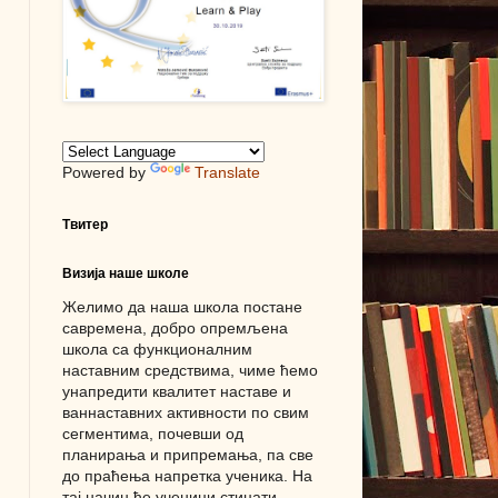
Powered by
Translate
Твитер
Визија наше школе
Желимо да наша школа постане
савремена, добро опремљена
школа са функционалним
наставним средствима, чиме ћемо
унапредити квалитет наставе и
ваннаставних активности по свим
сегментима, почевши од
планирања и припремања, па све
до праћења напретка ученика. На
тај начин ће ученици стицати