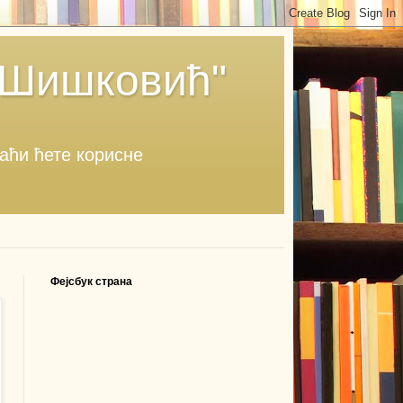
 Шишковић"
наћи ћете корисне
Фејсбук страна