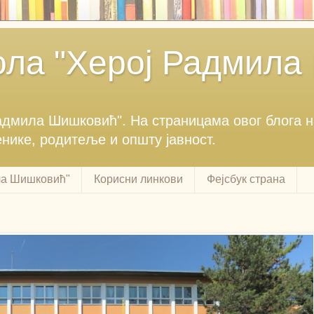
ла "Херој Радмила
Радмила Шишковић".‎ На страницама овог блога 
енике, родитеље и општу јавност.‎
ла Шишковић"
Корисни линкови
Фејсбук страна