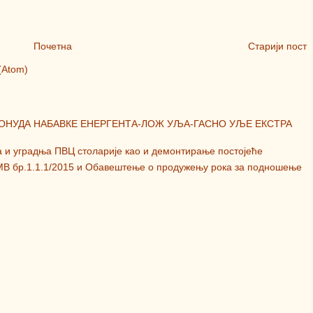
Почетна
Старији пост
(Atom)
ПОНУДА НАБАВКЕ ЕНЕРГЕНТА-ЛОЖ УЉА-ГАСНО УЉЕ ЕКСТРА
а и уградња ПВЦ столарије као и демонтирање постојеће
МВ бр.1.1.1/2015 и Обавештење о продужењу рока за подношење