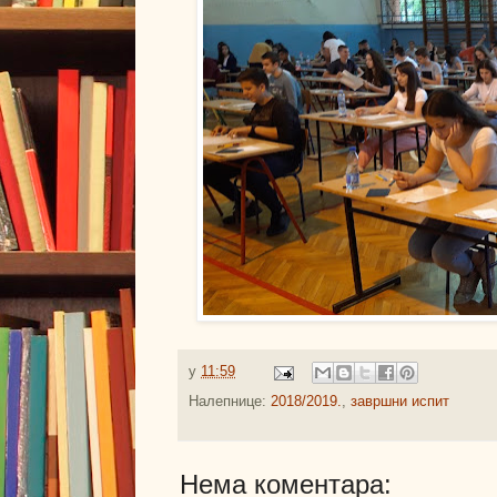
у
11:59
Налепнице:
2018/2019.
,
завршни испит
Нема коментара: