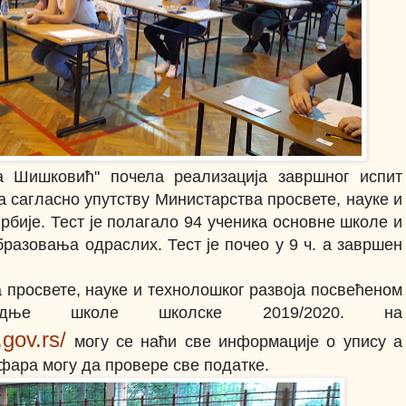
 Шишковић" почела реализација завршног испит
а сагласно упутству Министарства просвете, науке и
рбије. Тест је полагало 94 ученика основне школе и
разовања одраслих. Тест је почео у 9 ч. а завршен
 просвете, науке и технолошког развоја посвећеном
дње школе школске 2019/2020. на
gov.rs/
могу се наћи све информације о упису а
ифара могу да провере све податке.