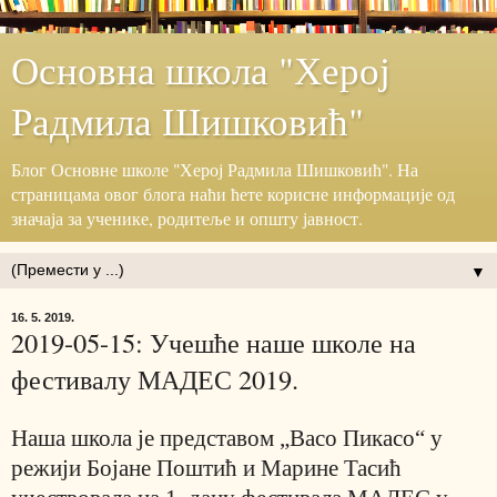
Основна школа "Херој
Радмила Шишковић"
Блог ‎Основне школе "Херој ‎Радмила Шишковић".‎ На
страницама овог блога наћи ћете корисне информације ‎од
значаја за ученике, родитеље и општу јавност.‎
▼
16. 5. 2019.
2019-05-15: Учешће наше школе на
фестивалу МАДЕС 2019.
Наша школа је представом
„
Васо Пикасо
“
у
режији
Бојане Поштић
и Марине Тасић