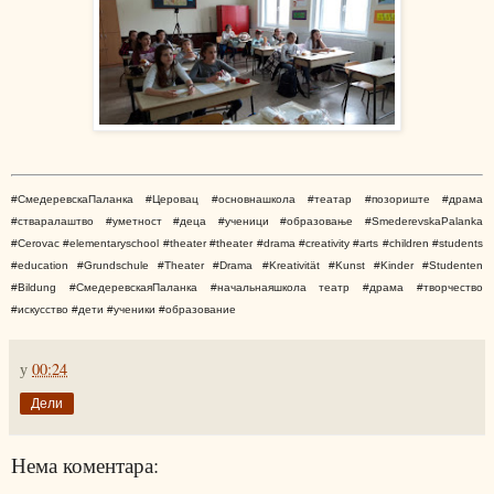
#СмедеревскаПаланка #Церовац #основнашкола #театар #позориште #драма
#стваралаштво #уметност #деца #ученици #образовање #SmederevskaPalanka
#Cerovac #elementaryschool #theater #theater #drama #creativity #arts #children #students
#education #Grundschule #Theater #Drama #Kreativität #Kunst #Kinder #Studenten
#Bildung #СмедеревскаяПаланка #начальнаяшкола театр #драма #творчество
#искусство #дети #ученики #образование
у
00:24
Дели
Нема коментара: