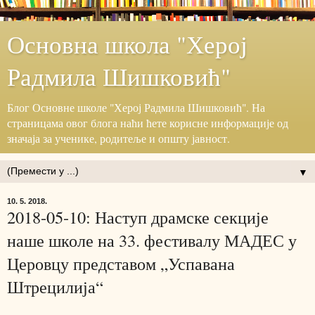
Основна школа "Херој
Радмила Шишковић"
Блог ‎Основне школе "Херој ‎Радмила Шишковић".‎ На
страницама овог блога наћи ћете корисне информације ‎од
значаја за ученике, родитеље и општу јавност.‎
▼
10. 5. 2018.
2018-05-10: Наступ драмске секције
наше школе на 33. фестивалу МАДЕС у
Церовцу представом „Успавана
Штрецилија“