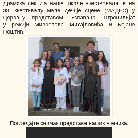
Драмска секција наше школе учествовала је на
33. Фестивалу мале дечије сцене (МАДЕС) у
Церовцу представом
„Успавана Штрецилија“
у
режији Мирослава Михајловића и Бојане
Поштић.
Погледајте снимак представе наших ученика.