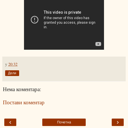
у
20:32
Дели
Нема коментара:
Постави коментар
‹
›
Почетна