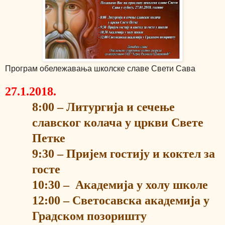
Програм обележавања школске славе Свети Сава
27.1.2018.
8
:00 – Литургија и сечење
славског
колача у цркви Свете
Петке
9:30
– Пријем гостију и коктел за
госте
1
0
:
3
0 –
Академија у холу школе
1
2
:00 – Светосавска академија
у
Градском позоришту