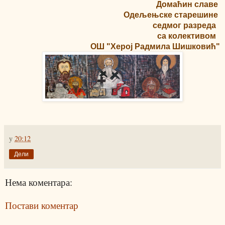
Домаћин славе
Одељењске старешине
седмог разреда
са колективом
ОШ "Херој Радмила Шишковић"
у
20:12
Дели
Нема коментара:
Постави коментар