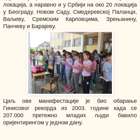
локација, а наравно и у Србији на око 20 локација
у Београду, Новом Саду, Смедеревској Паланци,
Ваљеву, Сремским Карловцима, Зрењанину,
Панчеву и Барајеву.
Циљ ове манифестације је био обарање
Гинисовог рекорда из 2003. године када се
207.000 претежно младих људи бавило
оријентирингом у једном дану.