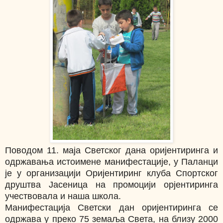
Поводом 11. маја Светског дана оријентиринга и
одржавања истоимене манифестације, у Паланци
је у организацији Оријентиринг клуба Спортског
друштва Јасеница на промоцији орјентиринга
учествовала и наша школа.
Манифестација Светски дан оријентиринга се
одржава у преко 75 земаља Света, на близу 2000