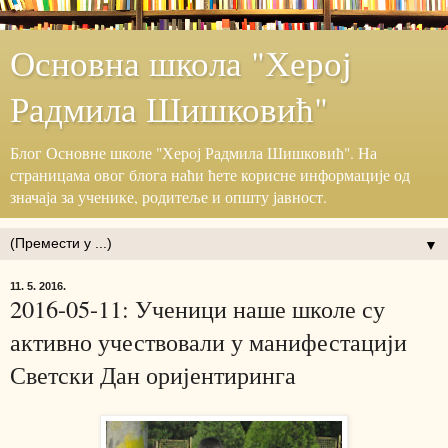
Основна школа "Херој
Радмила Шишковић"
Блог ‎Основне школе "Херој ‎Радмила Шишковић".‎ На
страницама овог блога наћи ћете корисне информације ‎од
значаја за ученике, родитеље и општу јавност.‎
▼
11. 5. 2016.
2016-05-11: Ученици наше школе су
активно учествовали у манифестацији
Светски Дан оријентиринга