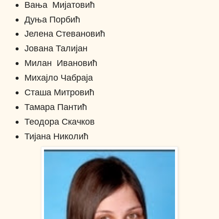
Вања Мијатовић
Дуња Порбић
Јелена Стевановић
Јована Талијан
Милан Ивановић
Михајло Чабраја
Сташа Митровић
Тамара Пантић
Теодора Скачков
Тијана Николић