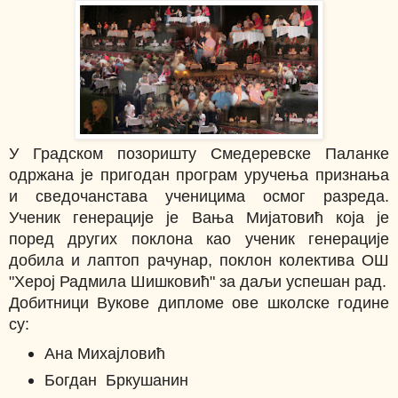
У Градском позоришту Смедеревске Паланке
одржана је пригодан програм уручења признања
и сведочанстава ученицима осмог разреда.
Ученик генерације је Вања Мијатовић која је
поред других поклона као ученик генерације
добила и лаптоп рачунар, поклон колектива ОШ
"Херој Радмила Шишковић" за даљи успешан рад.
Добитници Вукове дипломе ове школске године
су:
Ана Михајловић
Богдан Бркушанин