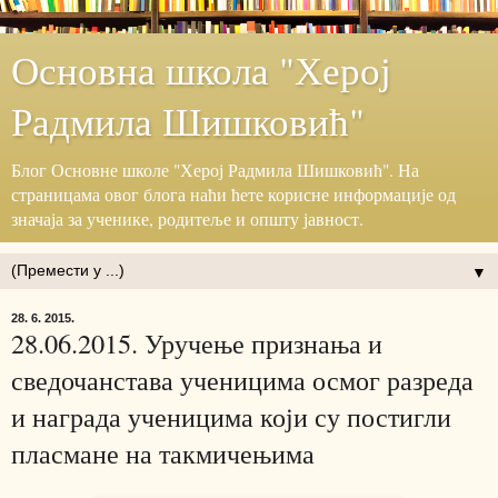
Основна школа "Херој
Радмила Шишковић"
Блог ‎Основне школе "Херој ‎Радмила Шишковић".‎ На
страницама овог блога наћи ћете корисне информације ‎од
значаја за ученике, родитеље и општу јавност.‎
▼
28. 6. 2015.
28.06.2015. Уручење признања и
сведочанстава ученицима осмог разреда
и награда ученицима који су постигли
пласмане на такмичењима