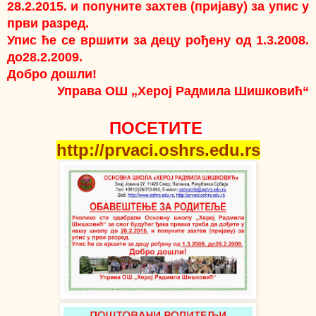
28.2.2015. и попуните захтев (пријаву) за упис у
први разред.
Упис ће се вршити за децу рођену од 1.3.2008.
до28.2.2009.
Добро дошли!
Управа ОШ „Херој Радмила Шишковић“
ПОСЕТИТЕ
http://prvaci.oshrs.edu.rs