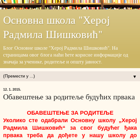
Основна школа "Херој
Радмила Шишковић"
Блог ‎Основне школе "Херој ‎Радмила Шишковић".‎ На
страницама овог блога наћи ћете корисне информације ‎од
значаја за ученике, родитеље и општу јавност.‎
▼
12. 1. 2015.
Обавештење за родитеље будућих првака
ОБАВЕШТЕЊЕ ЗА РОДИТЕЉЕ
Уколико сте одабрали Основну школу „Херој
Радмила Шишковић“ за свог будућег ђака
првака треба да дођете у нашу школу до