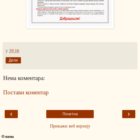
у
19:16
Дели
Нема коментара:
Постави коментар
‹
›
Почетна
Прикажи веб верзију
О нама