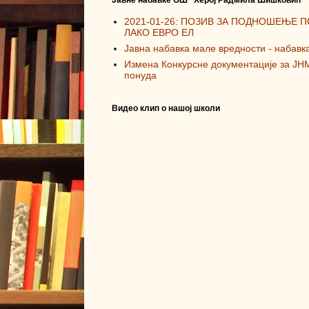
Јавне набавке ОШ "Херој Радмила Шишковић"
2021-01-26: ПОЗИВ ЗА ПОДНОШЕЊЕ 
ЛАКО ЕВРО ЕЛ
Јавна набавка мале вредности - набавк
Измена Конкурсне документације за ЈН
понуда
Видео клип о нашој школи