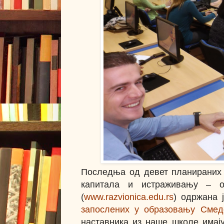
Последња од девет планираних о
капитала и истраживању – о
(
www.razvionica.edu.rs
) одржана 
запослених у образовању Смед
наставника из наше школе имај