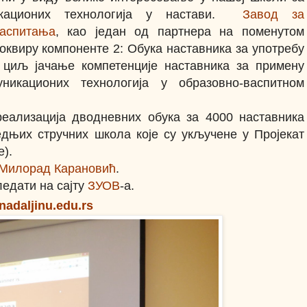
никационих технологија у настави.
Завод за
аспитања
, као један од партнера на поменутом
 оквиру компоненте 2: Обука наставника за употребу
 циљ јачање компетенције наставника за примену
никационих технологија у образовно-васпитном
реализација дводневних обука за 4000 наставника
едњих стручних школа које су укључене у Пројекат
).
Милорад Карановић
.
едати на сајту
ЗУОВ
-а.
nadaljinu.edu.rs