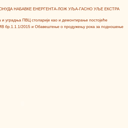
ПОНУДА НАБАВКЕ ЕНЕРГЕНТА-ЛОЖ УЉА-ГАСНО УЉЕ ЕКСТРА
а и уградња ПВЦ столарије као и демонтирање постојеће
МВ бр.1.1.1/2015 и Обавештење о продужењу рока за подношење