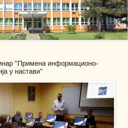
минар "Примена информационо-
ја у настави"