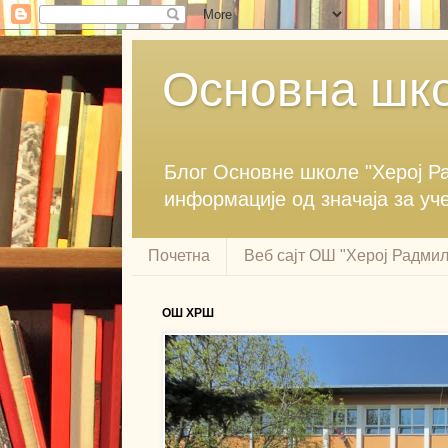
Основна шко
Блог ‎Основне школе "Херој ‎
информације ‎од значаја за уч
Почетна
Веб сајт ОШ "Херој Радми
ОШ ХРШ