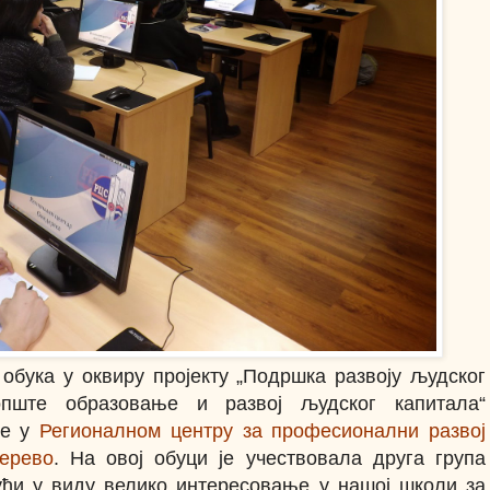
бука у оквиру пројекту „Подршка развоју људског
пште образовање и развој људског капитала“
је у
Регионалном центру за професионални развој
ерево
. На овој обуци је учествовала друга група
ући у виду велико интересовање у нашој школи за