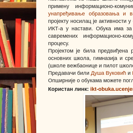
примену информационо-кому
унапређивање образовања и в
пројекту носилац је активности у
ИКТ-а у настави. Обука има за
савремених информационо-кому
процесу.
Пројектом је била предвиђена 
основних школа, гимназија и ср
(школе вежбаонице и пилот школе
Предавачи били
Душа Вуковић
и
Опширније о обукама можете погл
Користан линк:
ikt-obuka.ucenje