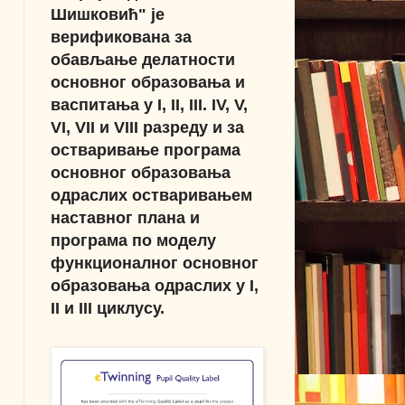
Шишковић" је
верификована за
обављање делатности
основног образовања и
васпитања у I, II, III. IV, V,
VI, VII и VIII разреду и за
остваривање програма
основног образовања
одраслих остваривањем
наставног плана и
програма по моделу
функционалног основног
образовања одраслих у I,
II и III циклусу.