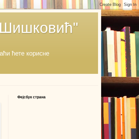
 Шишковић"
наћи ћете корисне
Фејсбук страна