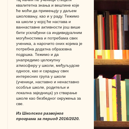
квалитетна знања и вештине које
ће моћи да примењују у даљем
школовању, као и у раду. Тежимо
ка школи у којој ће настава и
ваннаставне активности још више
бити усклађени са индивидуалним
могућностима и потребама свих
ученика, а нарочито оних којима је
потребна додатна образовна
подршка. Тежимо и да
унапредимо целокупну
атмосферу у школи, међуљудске
односе, као и сарадњу свих
интересних група у школи
(ученици, наставно и ненаставно
особље школе, родитељи и
локална заједница) уз стварање
школе као безбедног окружења за
све.
Из Школског развојног
програма за период 2016/2020.