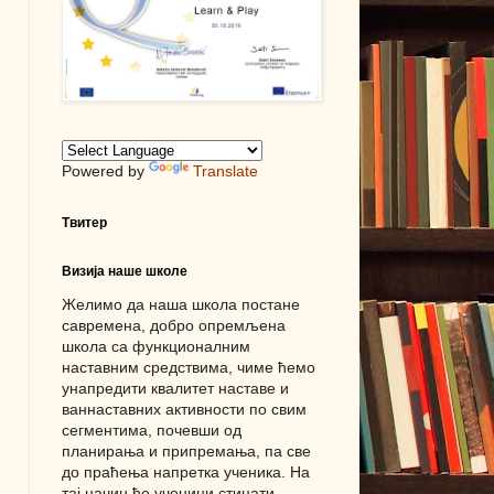
Powered by
Translate
Твитер
Визија наше школе
Желимо да наша школа постане
савремена, добро опремљена
школа са функционалним
наставним средствима, чиме ћемо
унапредити квалитет наставе и
ваннаставних активности по свим
сегментима, почевши од
планирања и припремања, па све
до праћења напретка ученика. На
тај начин ће ученици стицати