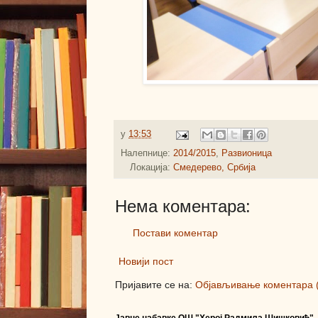
у
13:53
Налепнице:
2014/2015
,
Развионица
Локација:
Смедерево, Србија
Нема коментара:
Постави коментар
Новији пост
Пријавите се на:
Објављивање коментара 