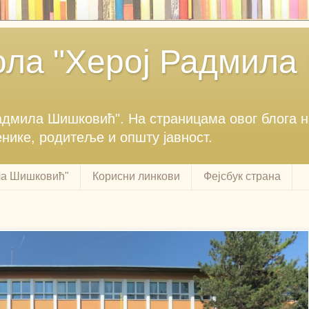
ла "Херој Радмила
Радмила Шишковић".‎ На страницама овог блога 
енике, родитеље и општу јавност.‎
ла Шишковић"
Корисни линкови
Фејсбук страна