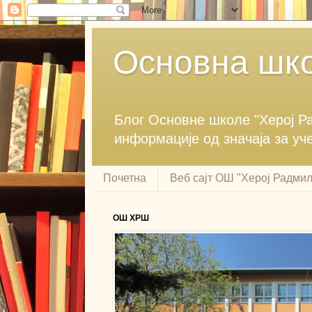
Основна шко
Блог ‎Основне школе "Херој ‎
информације ‎од значаја за уч
Почетна
Веб сајт ОШ "Херој Радми
ОШ ХРШ