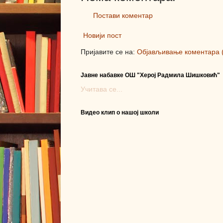
Постави коментар
Новији пост
Пријавите се на:
Објављивање коментара 
Јавне набавке ОШ "Херој Радмила Шишковић"
Учитава се...
Видео клип о нашој школи