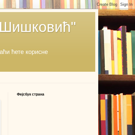
 Шишковић"
наћи ћете корисне
Фејсбук страна