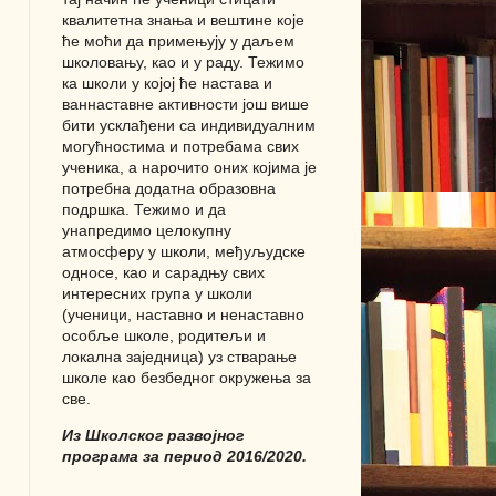
квалитетна знања и вештине које
ће моћи да примењују у даљем
школовању, као и у раду. Тежимо
ка школи у којој ће настава и
ваннаставне активности још више
бити усклађени са индивидуалним
могућностима и потребама свих
ученика, а нарочито оних којима је
потребна додатна образовна
подршка. Тежимо и да
унапредимо целокупну
атмосферу у школи, међуљудске
односе, као и сарадњу свих
интересних група у школи
(ученици, наставно и ненаставно
особље школе, родитељи и
локална заједница) уз стварање
школе као безбедног окружења за
све.
Из Школског развојног
програма за период 2016/2020.