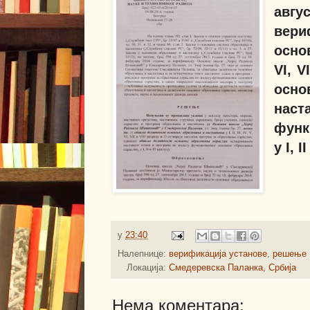
авгу
вер
основ
VI, 
осно
нас
функ
у I, I
у
23:40
Налепнице:
верификација установе
,
решење
Локација:
Смедеревска Паланка, Србија
Нема коментара: