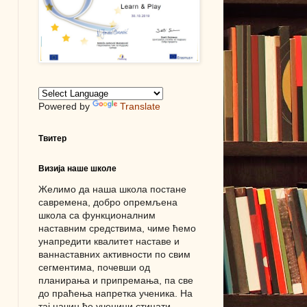
Powered by
Translate
Твитер
Визија наше школе
Желимо да наша школа постане
савремена, добро опремљена
школа са функционалним
наставним средствима, чиме ћемо
унапредити квалитет наставе и
ваннаставних активности по свим
сегментима, почевши од
планирања и припремања, па све
до праћења напретка ученика. На
тај начин ће ученици стицати