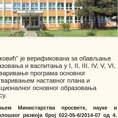
овић" је верификована за обављање
вања и васпитања у I, II, III. IV, V, VI,
остваривање програма основног
тваривањем наставног плана и
кционалног основног образовања
су.
ењем Министарства просвете, науке и
олошког развоја број 022-05-6/2014-07 од 4.