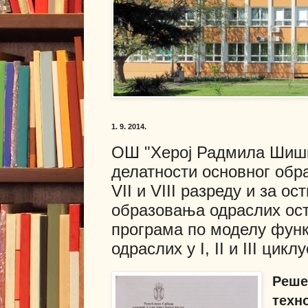
1. 9. 2014.
ОШ "Херој Радмила Шишк
делатности основног образо
VII и VIII разреду и за 
образовања одраслих ос
програма по моделу фун
одраслих у I, II и III циклу
Реш
техн