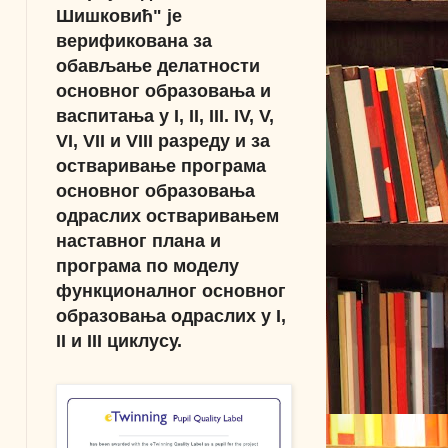
Шишковић" је
верификована за
обављање делатности
основног образовања и
васпитања у I, II, III. IV, V,
VI, VII и VIII разреду и за
остваривање програма
основног образовања
одраслих остваривањем
наставног плана и
програма по моделу
функционалног основног
образовања одраслих у I,
II и III циклусу.