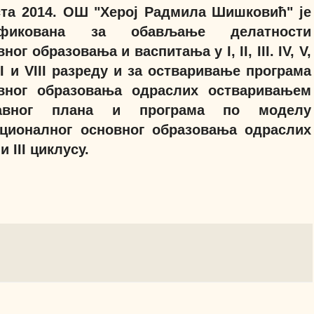
ста 2014. ОШ "Херој Радмила Шишковић" је
ификована за обављање делатности
ног образовања и васпитања у I, II, III. IV, V,
VII и VIII разреду и за остваривање програма
вног образовања одраслих остваривањем
тавног плана и програма по моделу
ционалног основног образовања одраслих
I и III циклусу.