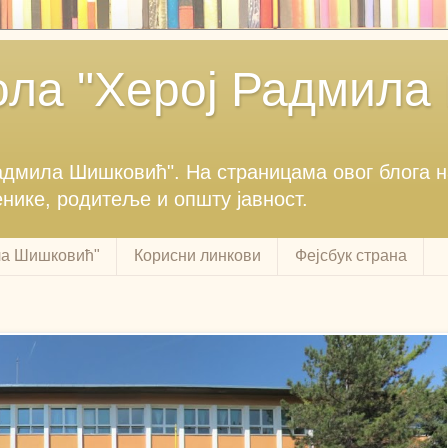
ла "Херој Радмила
Радмила Шишковић".‎ На страницама овог блога 
енике, родитеље и општу јавност.‎
ла Шишковић"
Корисни линкови
Фејсбук страна