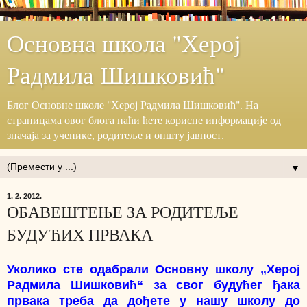
Основна школа "Херој
Радмила Шишковић"
Блог ‎Основне школе "Херој ‎Радмила Шишковић".‎ На
страницама овог блога наћи ћете корисне информације ‎од
значаја за ученике, родитеље и општу јавност.‎
▼
1. 2. 2012.
ОБАВЕШТЕЊЕ ЗА РОДИТЕЉЕ
БУДУЋИХ ПРВАКА
Уколико сте одабрали Основну школу „Херој
Радмила Шишковић“ за свог будућег ђака
првака треба да дођете у нашу школу до