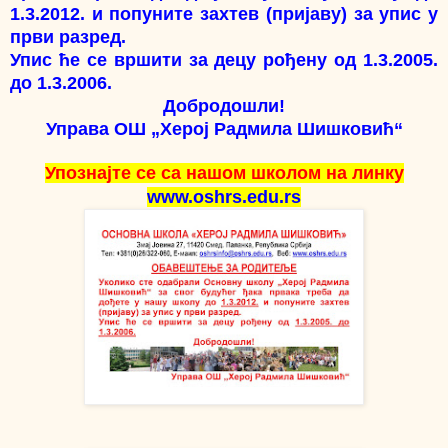
1.3.2012. и попуните захтев (пријаву) за упис у
први разред.
Упис ће се вршити за децу рођену од 1.3.2005.
до 1.3.2006.
Добродошли!
Управа ОШ „Херој Радмила Шишковић“
Упознајте се са нашом школом на линку
www.oshrs.edu.rs