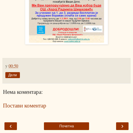
у
00:50
Дели
Нема коментара:
Постави коментар
‹
›
Почетна