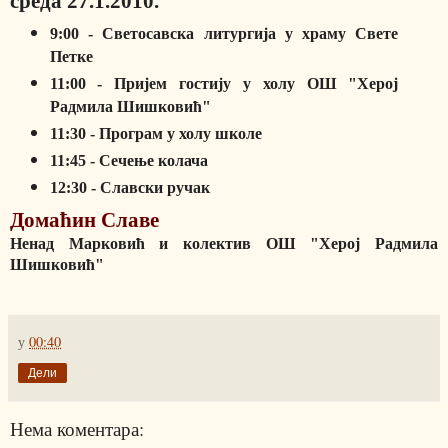
среда 27.1.2010.
9:00 - Светосавска литургија у храму Свете
Петке
11:00 - Пријем гостију у холу ОШ "Херој
Радмила Шишковић"
11:30 - Програм у холу школе
11:45 - Сечење колача
12:30 - Славски ручак
Домаћин Славе
Ненад Марковић
и колектив ОШ "Херој Радмила
Шишковић"
у
00:40
Дели
Нема коментара: