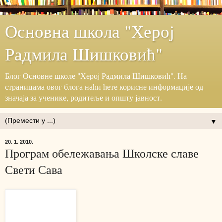
Основна школа "Херој
Радмила Шишковић"
Блог ‎Основне школе "Херој ‎Радмила Шишковић".‎ На
страницама овог блога наћи ћете корисне информације ‎од
значаја за ученике, родитеље и општу јавност.‎
▼
20. 1. 2010.
Програм обележавања Школске славе
Свети Сава