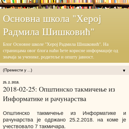
Основна школа "Херој
Радмила Шишковић"
Блог ‎Основне школе "Херој ‎Радмила Шишковић".‎ На
страницама овог блога наћи ћете корисне информације ‎од
значаја за ученике, родитеље и општу јавност.‎
▼
25. 2. 2018.
2018-02-25: Општинско такмичење из
Информатике и рачунарства
Општинско такмичење из Информатике и
рачунарства је одржано 25.2.2018. на коме је
учествовало 7 такмичара.